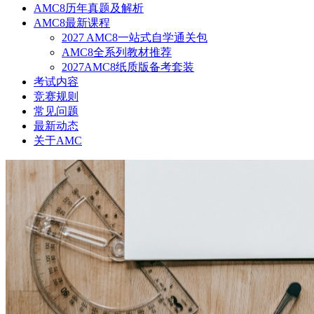
AMC8历年真题及解析
AMC8最新课程
2027 AMC8一站式自学通关包
AMC8全系列教材推荐
2027AMC8纸质版备考套装
考试内容
竞赛规则
常见问题
最新动态
关于AMC