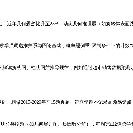
点。近年几何题占比升至28%，动态几何推理题（如旋转体表面
合数学强调递推关系与图论基础，概率题侧重“限制条件下的计数”
求解读折线图、柱状图并推导规律，例如通过超市销售数据预测
内基础，精做2015-2020年前15题真题，建立错题本记录高频易
。按模块分类刷题（如几何展开图、质因数分解），每周完成2道跨