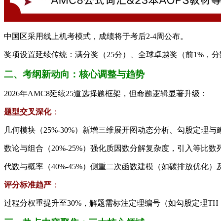
中国区采用线上机考模式，成绩将于考后2-4周公布。
奖项设置延续传统：满分奖（25分）、全球卓越奖（前1%，分数线
二、考纲新动向：核心调整与趋势
2026年AMC8延续25道选择题框架，但命题逻辑显著升级：
​题型交叉深化​
​：
几何模块（25%-30%）新增三维展开图动态分析、勾股定理
数论与组合（20%-25%）强化质因数分解复杂度，引入等比
代数与概率（40%-45%）侧重二次函数建模（如碳排放优化
​评分标准趋严​
​：
过程分权重提升至30%，解题需标注定理编号（如勾股定理TH 