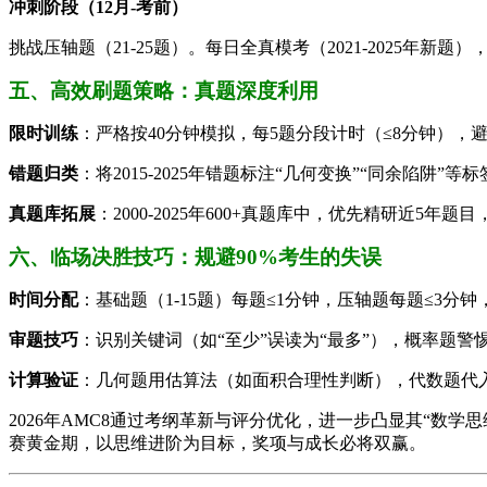
​冲刺阶段（12月-考前）​
挑战压轴题（21-25题）。每日全真模考（2021-2025年新
五、高效刷题策略：真题深度利用
​限时训练​
​：严格按40分钟模拟，每5题分段计时（≤8分钟），
​错题归类​
​：将2015-2025年错题标注“几何变换”“同余陷阱
​真题库拓展​
​：2000-2025年600+真题库中，优先精研近
六、临场决胜技巧：规避90%考生的失误
​时间分配​
​：基础题（1-15题）每题≤1分钟，压轴题每题≤3分
​审题技巧​
​：识别关键词（如“至少”误读为“最多”），概率题警
​计算验证​
​：几何题用估算法（如面积合理性判断），代数题代
2026年AMC8通过考纲革新与评分优化，进一步凸显其“数
赛黄金期，以思维进阶为目标，奖项与成长必将双赢。