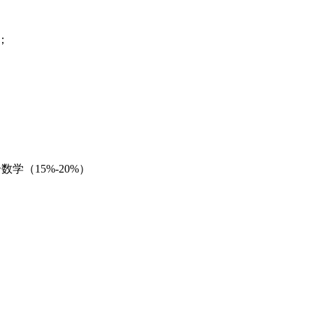
；
数学（15%-20%）