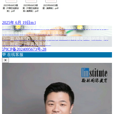
发
作
2025年 6月 19日
m l
布
上
者
上一篇
全球30万学生的数学试金石！AMC8数学竞赛奖项与
文
于
篇
分数线全解析，附近20年真题及答案
章
文
下
下一篇
AMC8数学竞赛制胜法则！40分钟攻克25题的答题方
章：
篇
法，附近二十年真题及答案
导
文
沪ICP备2024095673号-28
航
章：
💬
在线客服
✕