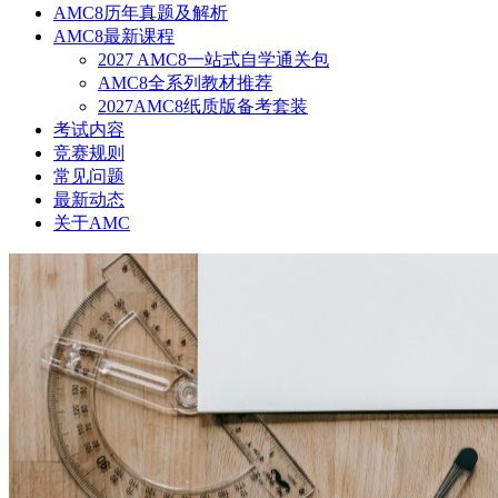
AMC8历年真题及解析
AMC8最新课程
2027 AMC8一站式自学通关包
AMC8全系列教材推荐
2027AMC8纸质版备考套装
考试内容
竞赛规则
常见问题
最新动态
关于AMC