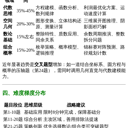
领域​
间​
​代数
方程建模、函数分析、
利润最优化方案、运
35%-45%
思维​
数列规律
动速度计算
​空间
图形变换、立体结构还
三维展开图推理、阴
20%-30%
几何​
原、测量计算
影面积巧解
​数论
整除特性、质数应用、
余数周期推演、整数
15%左右
基础​
同余关系
拆分问题
​组合
枚举策略、概率模型、
锦标赛对阵预测、路
15%-20%
概率​
逻辑推理
径规划计数
近年显著趋势是​
​交叉题型​
​增加：如一道结合坐标系、圆方程与
概率的压轴题（第24题），需同时调用几何直觉与代数建模能
力。
四、​​难度梯度分布​
​题目段位​
​思维层级​
​战略建议​
第1-10题
基础应用
限时8分钟完成，保障基础分
第11-20题
综合分析
主攻区域，善用排除法提速
第21-25题
策略创新
优先选择数论/组合类可突破题型