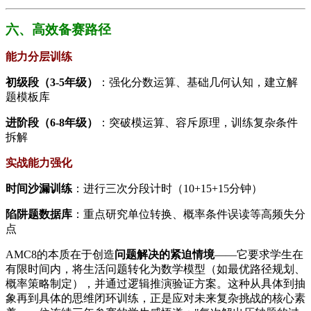
​​六、高效备赛路径​
​能力分层训练​
​初级段（3-5年级）​
​：强化分数运算、基础几何认知，建立解
题模板库
​进阶段（6-8年级）​
​：突破模运算、容斥原理，训练复杂条件
拆解
​实战能力强化​
​时间沙漏训练​
​：进行三次分段计时（10+15+15分钟）
​陷阱题数据库​
​：重点研究单位转换、概率条件误读等高频失分
点
AMC8的本质在于创造​
​问题解决的紧迫情境​
​——它要求学生在
有限时间内，将生活问题转化为数学模型（如最优路径规划、
概率策略制定），并通过逻辑推演验证方案。这种从具体到抽
象再到具体的思维闭环训练，正是应对未来复杂挑战的核心素