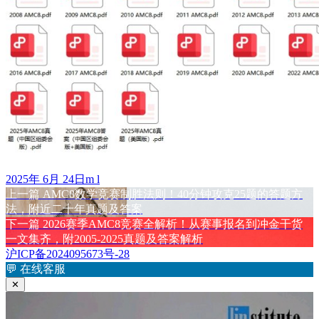
发
作
2025年 6月 24日
m l
布
上
者
上一篇
AMC8数学竞赛制胜法则！40分钟攻克25题的答题方
文
于
篇
法，附近二十年真题及答案
章
文
下
下一篇
2026赛季AMC8竞赛全解析！从赛事报名到冲金干货
章：
篇
一文集齐，附2005-2025真题及答案解析
导
文
沪ICP备2024095673号-28
航
章：
💬
在线客服
✕