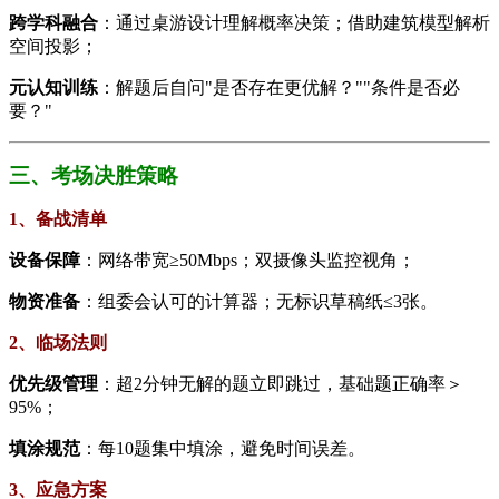
​跨学科融合​
​：通过桌游设计理解概率决策；借助建筑模型解析
空间投影；
​元认知训练​
​：解题后自问"是否存在更优解？""条件是否必
要？"
三、考场决胜策略
1、​​备战清单​
​设备保障​
​：网络带宽≥50Mbps；双摄像头监控视角；
​物资准备​
​：组委会认可的计算器；无标识草稿纸≤3张。
2、​​临场法则​
​优先级管理​
​：超2分钟无解的题立即跳过，基础题正确率＞
95%；
​填涂规范​
​：每10题集中填涂，避免时间误差。
3、​​应急方案​