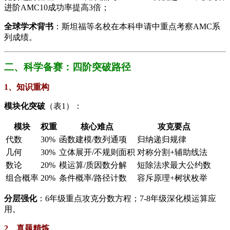
进阶AMC10成功率提高3倍；
​全球学术背书​
​：斯坦福等名校在本科申请中重点考察AMC系
列成绩。
二、科学备赛：四阶突破路径
1、​​知识重构​
​模块化突破​
​（表1）：
模块
权重
核心难点
攻克要点
代数
30%
函数建模/数列通项
归纳递归规律
几何
30%
立体展开/不规则面积
对称分割+辅助线法
数论
20%
模运算/质因数分解
短除法求最大公约数
组合概率
20%
条件概率/路径计数
容斥原理+树状枚举
​分层强化​
​：6年级重点攻克分数方程；7-8年级深化模运算应
用。
2、​​真题精炼​