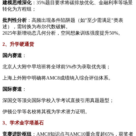
​建模思维深化​
​：35%题目要求将碳排放优化、金融利率等场景
转化为方程组；
​批判性分析​
​：高频出现条件陷阱题（如"至少需满足"类表
述），需转换为布尔代数破解。
2025年新增动态几何分析，空间想象训练强度提升50%。
2、​​升学硬通货​
​国内赛道​
​：
北京人大附中早培班将全球前5%作为录取优先项；
上海上外附中明确将AMC8成绩纳入综合评估体系。
​国际赛道​
​：
深国交等顶尖国际学校入学考试直接引用真题题型；
伊顿公学等名校将其视为学术潜力证明。
​3、学术金字塔基石​
​竞赛进阶枢纽​
​：AMC8知识点与AMC10重合度超65%，获奖者