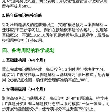
充3-5道同类变式题。研究表明，系统化错题管理可使知识点
留存率提升58%。
3. 跨年级知识衔接策略
针对压轴题涉及的超前知识点，实施"概念预习→案例解析→
迁移应用"三步学习法。例如在接触概率进阶内容时，先理解
基础概念，再通过AMC8历年真题解析掌握出题规律，最后在
模拟题中进行迁移应用。
四、备考周期的科学规划
1. 基础建构期（6-8个月）
重点完成知识图谱搭建，每日投入1-2小时进行模块化学习。
建议采用"教材精读→例题解析→基础练习"循环模式，配合每
周1次知识点检测，确保概念理解准确率超过90%。
2. 专项突破期（3-4个月）
聚焦高频考点与薄弱环节，每日进行2小时专题训练。推荐使
用"真题分类汇编→解题技巧总结→限时模拟"三位一体法，同
步开展错题溯源分析，使专项得分率提升至75%以上。