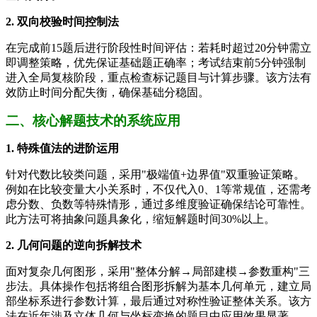
2. 双向校验时间控制法
在完成前15题后进行阶段性时间评估：若耗时超过20分钟需立
即调整策略，优先保证基础题正确率；考试结束前5分钟强制
进入全局复核阶段，重点检查标记题目与计算步骤。该方法有
效防止时间分配失衡，确保基础分稳固。
二、核心解题技术的系统应用
1. 特殊值法的进阶运用
针对代数比较类问题，采用"极端值+边界值"双重验证策略。
例如在比较变量大小关系时，不仅代入0、1等常规值，还需考
虑分数、负数等特殊情形，通过多维度验证确保结论可靠性。
此方法可将抽象问题具象化，缩短解题时间30%以上。
2. 几何问题的逆向拆解技术
面对复杂几何图形，采用"整体分解→局部建模→参数重构"三
步法。具体操作包括将组合图形拆解为基本几何单元，建立局
部坐标系进行参数计算，最后通过对称性验证整体关系。该方
法在近年涉及立体几何与坐标变换的题目中应用效果显著。