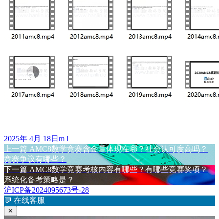
发
作
2025年 4月 18日
m l
布
上
者
上一篇
AMC8数学竞赛含金量体现在哪？社会认可度高吗？
文
于
篇
竞赛争议有哪些？
章
文
下
下一篇
AMC8数学竞赛考核内容有哪些？有哪些竞赛奖项？
章：
篇
系统化备考策略是？
导
文
沪ICP备2024095673号-28
航
章：
💬
在线客服
✕