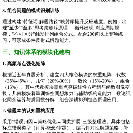
3. 组合问题的模式识别训练
通过构建"特征词-解题路径"映射库提升反应速度。例如：出
现"至少""至多"即考虑容斥原理，"循环出现"对应周期规
律，"不可区分"触发排列组合公式。配合200道以上专项练
习，可形成条件反射式解题能力。
三、知识体系的模块化建构
1. 高频考点强化矩阵
根据近五年真题分析，建立四大核心模块的权重矩阵：代数
（35%-45%）、几何（20%-30%）、数论（15%-20%）、组合
（15%）。其中代数模块需重点突破线性方程组与函数图像变
换，几何模块着重训练空间想象力与辅助线构造能力，数论强
化同余运算与质因数分解，组合深耕排列组合原理应用。
2. 错题本的认知重构应用
采用"错误归因→策略优化→同类扩展"三级整理法。具体包括
标注错误类型（计算/概念/审题），编写针对性解题策略，补