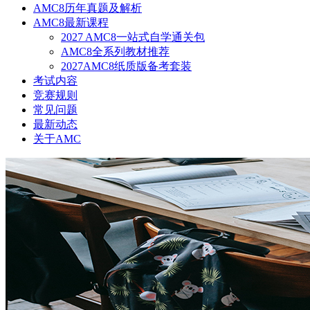
AMC8历年真题及解析
AMC8最新课程
2027 AMC8一站式自学通关包
AMC8全系列教材推荐
2027AMC8纸质版备考套装
考试内容
竞赛规则
常见问题
最新动态
关于AMC