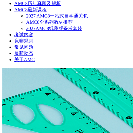
AMC8历年真题及解析
AMC8最新课程
2027 AMC8一站式自学通关包
AMC8全系列教材推荐
2027AMC8纸质版备考套装
考试内容
竞赛规则
常见问题
最新动态
关于AMC