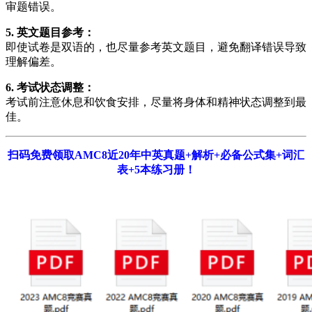
审题错误。
5. 英文题目参考：
即使试卷是双语的，也尽量参考英文题目，避免翻译错误导致
理解偏差。
6. 考试状态调整：
考试前注意休息和饮食安排，尽量将身体和精神状态调整到最
佳。
扫码免费领取AMC8近20年中英真题+解析+必备公式集+词汇
表+5本练习册！