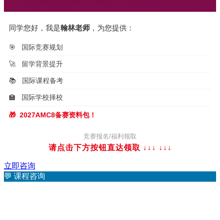
同学您好，我是
翰林老师
，为您提供：
🎯
国际竞赛规划
🚀
留学背景提升
📚
国际课程备考
🏫
国际学校择校
🎁
2027AMC8备赛资料包！
竞赛报名/福利领取
请点击下方按钮直达领取 ↓↓↓
↓↓↓
立即咨询
💬
课程咨询