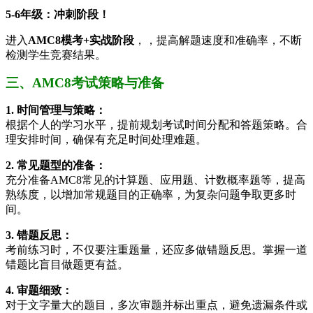
5-6年
级：冲刺阶段！
进入
AMC8模考+实战阶段
，，提高解题速度和准确率，不断
检测学生竞赛结果。
三、AMC8考试策略与准备
1. 时间管理与策略：
根据个人的学习水平，提前规划考试时间分配和答题策略。合
理安排时间，确保有充足时间处理难题。
2. 常见题型的准备：
充分准备AMC8常见的计算题、应用题、计数概率题等，提高
熟练度，以增加常规题目的正确率，为复杂问题争取更多时
间。
3. 错题反思：
考前练习时，不仅要注重题量，还应多做错题反思。掌握一道
错题比盲目做题更有益。
4. 审题细致：
对于文字量大的题目，多次审题并标出重点，避免遗漏条件或