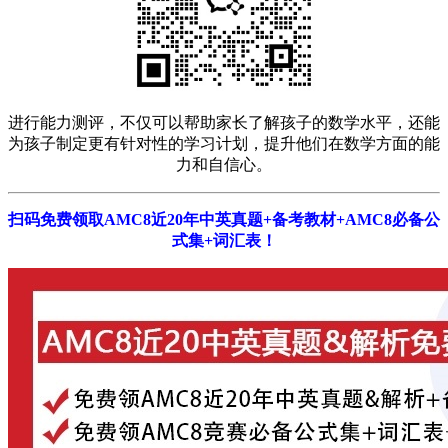
进行能力测评，不仅可以帮助家长了解孩子的数学水平，还能
为孩子制定更有针对性的学习计划，提升他们在数学方面的能
力和自信心。
扫码免费领取AMC8近20年中英真题+备考教材+AMC8必备公
式集+词汇表！