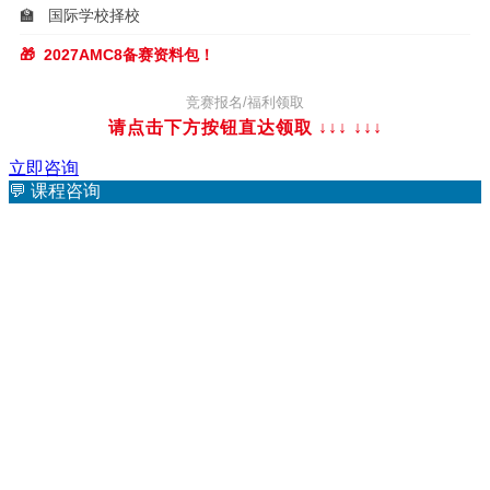
🏫
国际学校择校
🎁
2027AMC8备赛资料包！
竞赛报名/福利领取
请点击下方按钮直达领取 ↓↓↓
↓↓↓
立即咨询
💬
课程咨询