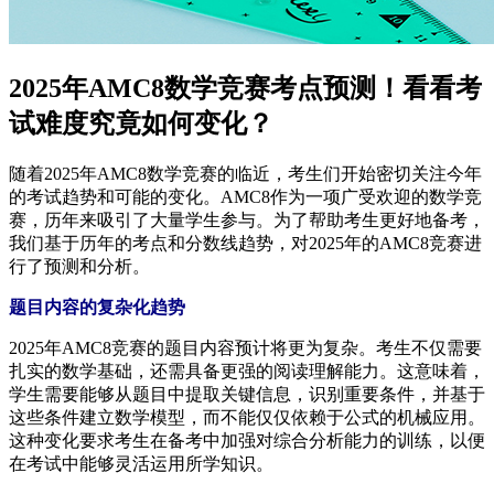
2025年AMC8数学竞赛考点预测！看看考
试难度究竟如何变化？
随着2025年AMC8数学竞赛的临近，考生们开始密切关注今年
的考试趋势和可能的变化。AMC8作为一项广受欢迎的数学竞
赛，历年来吸引了大量学生参与。为了帮助考生更好地备考，
我们基于历年的考点和分数线趋势，对2025年的AMC8竞赛进
行了预测和分析。
题目内容的复杂化趋势
2025年AMC8竞赛的题目内容预计将更为复杂。考生不仅需要
扎实的数学基础，还需具备更强的阅读理解能力。这意味着，
学生需要能够从题目中提取关键信息，识别重要条件，并基于
这些条件建立数学模型，而不能仅仅依赖于公式的机械应用。
这种变化要求考生在备考中加强对综合分析能力的训练，以便
在考试中能够灵活运用所学知识。