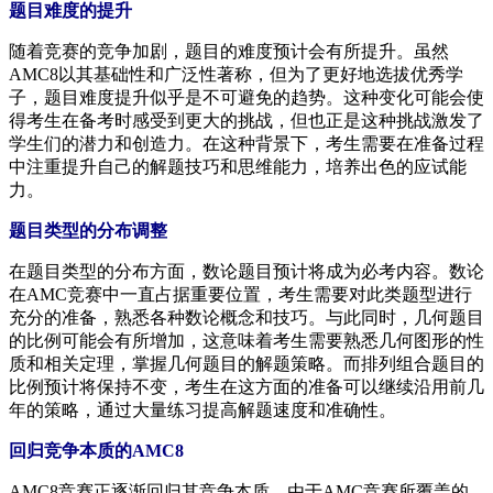
题目难度的提升
随着竞赛的竞争加剧，题目的难度预计会有所提升。虽然
AMC8以其基础性和广泛性著称，但为了更好地选拔优秀学
子，题目难度提升似乎是不可避免的趋势。这种变化可能会使
得考生在备考时感受到更大的挑战，但也正是这种挑战激发了
学生们的潜力和创造力。在这种背景下，考生需要在准备过程
中注重提升自己的解题技巧和思维能力，培养出色的应试能
力。
题目类型的分布调整
在题目类型的分布方面，数论题目预计将成为必考内容。数论
在AMC竞赛中一直占据重要位置，考生需要对此类题型进行
充分的准备，熟悉各种数论概念和技巧。与此同时，几何题目
的比例可能会有所增加，这意味着考生需要熟悉几何图形的性
质和相关定理，掌握几何题目的解题策略。而排列组合题目的
比例预计将保持不变，考生在这方面的准备可以继续沿用前几
年的策略，通过大量练习提高解题速度和准确性。
回归竞争本质的AMC8
AMC8竞赛正逐渐回归其竞争本质。由于AMC竞赛所覆盖的