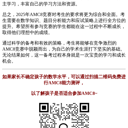
主学习，丰富自己的学习方法和资源。
总之，2025年AMC8竞赛对考生的要求将更为综合和全面。考
生需要在数学知识、题目分析能力和应试策略上进行全方位的
提升。希望所有参与竞赛的学生都能在这一过程中不断成长，
取得他们理想中的成绩。
通过科学的备考和有效的策略，考生将能够在竞争激烈的
AMC8竞赛中脱颖而出，为自己的学术生涯打下坚实的基础。
无论结果如何，这一备考过程本身就是一次宝贵的学习和成长
机会。
如果家长不确定孩子的数学水平，可以通过扫描二维码免费进
行AMC8能力测评，
以了解孩子是否适合参加AMC8~