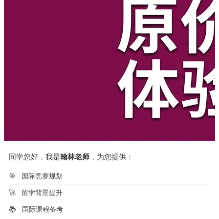
同学您好，我是
翰林老师
，为您提供：
🎯
国际竞赛规划
🚀
留学背景提升
📚
国际课程备考