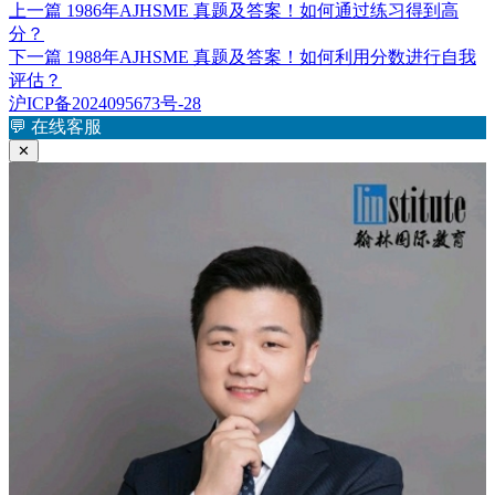
布
上
者
上一篇
1986年AJHSME 真题及答案！如何通过练习得到高
文
于
篇
分？
章
文
下
下一篇
1988年AJHSME 真题及答案！如何利用分数进行自我
章：
篇
评估？
导
文
沪ICP备2024095673号-28
航
章：
💬
在线客服
✕