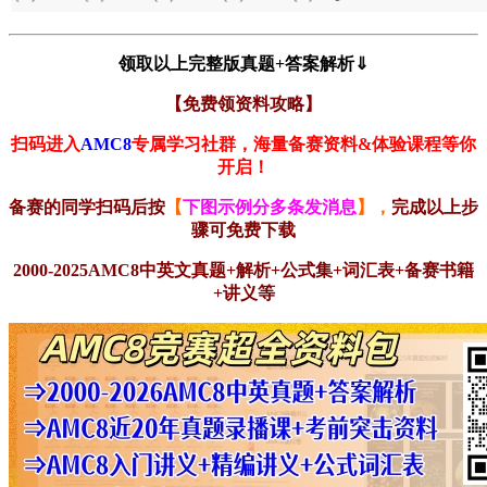
领取以上完整版真题+答案解析⇓
【免费领资料攻略】
扫码进入
AMC8
专属学习社群，海量备赛资料&体验课程等你
开启！
备赛的同学扫码后按
【
下图示例分多条发消息
】，
完成以上步
骤可
免费下载
2000-2025AMC8中英文真题+解析+公式集+词汇表+备赛书籍
+讲义等