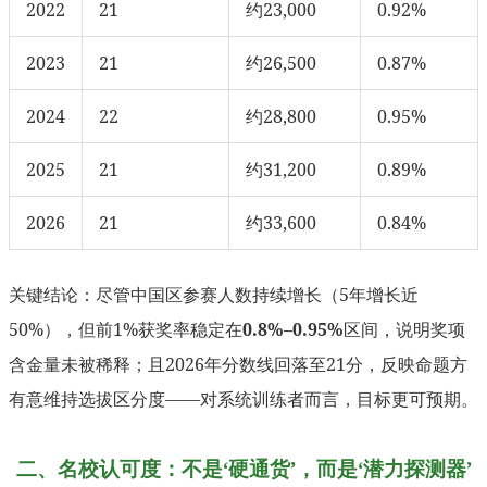
2022
21
约23,000
0.92%
2023
21
约26,500
0.87%
2024
22
约28,800
0.95%
2025
21
约31,200
0.89%
2026
21
约33,600
0.84%
关键结论：尽管中国区参赛人数持续增长（5年增长近
50%），但前1%获奖率稳定在
0.8%–0.95%
区间，说明奖项
含金量未被稀释；且2026年分数线回落至21分，反映命题方
有意维持选拔区分度——对系统训练者而言，目标更可预期。
二、名校认可度：不是‘硬通货’，而是‘潜力探测器’