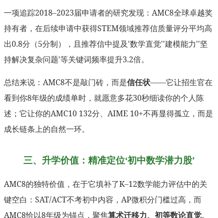
一项追踪2018–2023届申请者的研究发现：AMC8全球卓越奖
持有者，在后续申请中获得STEM领域推荐信质量评分平均高
出0.8分（5分制），且推荐信中提及'数学直觉''建模能力''坚
持解决复杂问题'等关键词频率提升3.2倍。
总结来说：AMC8不是敲门砖，而是
信任状
——它让招生官在
看到你8年级的成绩单时，就愿意多花30秒细读你的个人陈
述；它让你的AMC10 132分、AIME 10+不再显得孤立，而是
成长链条上的自然一环。
三、升学价值：精准定位‘初中数学潜力股’
AMC8的独特价值，在于它填补了K–12数学能力评估中的关
键空白：SAT/ACT不考初中内容，AP微积分门槛过高，而
AMC8恰以8年级为锚点，聚焦
算术迁移力、初等数论直觉、