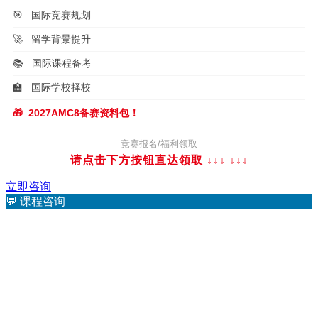
🎯
国际竞赛规划
🚀
留学背景提升
📚
国际课程备考
🏫
国际学校择校
🎁
2027AMC8备赛资料包！
竞赛报名/福利领取
请点击下方按钮直达领取 ↓↓↓
↓↓↓
立即咨询
💬
课程咨询