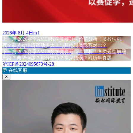
发
作
2026年 6月 4日
m l
布
上
者
上一篇
2026赛季AMC8数学竞赛升学价值分析！藤校认可
文
于
篇
度？获奖对申请帮助多大？与其他同类竞赛对比？
章
文
下
下一篇
2026赛季AMC8数学竞赛题型全解析！各类题型解题
章：
篇
思路？典型例题？得分技巧？常见错误？附历年真题
导
文
沪ICP备2024095673号-28
航
章：
💬
在线客服
✕