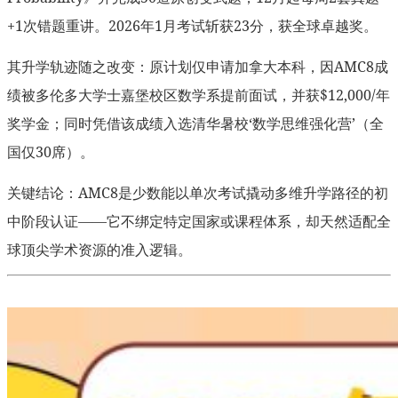
+1次错题重讲。2026年1月考试斩获23分，获全球卓越奖。
其升学轨迹随之改变：原计划仅申请加拿大本科，因AMC8成
绩被多伦多大学士嘉堡校区数学系提前面试，并获$12,000/年
奖学金；同时凭借该成绩入选清华暑校‘数学思维强化营’（全
国仅30席）。
关键结论：AMC8是少数能以单次考试撬动多维升学路径的初
中阶段认证——它不绑定特定国家或课程体系，却天然适配全
球顶尖学术资源的准入逻辑。