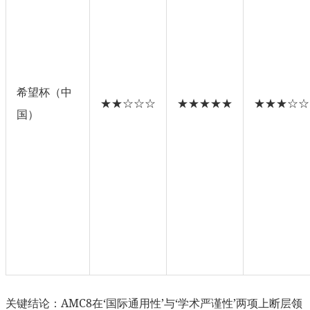
希望杯（中
★★☆☆☆
★★★★★
★★★☆☆
国）
关键结论：AMC8在‘国际通用性’与‘学术严谨性’两项上断层领