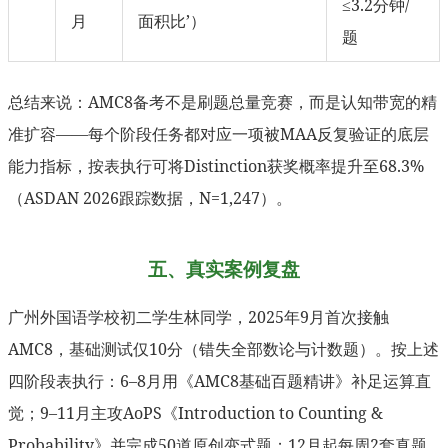
≤3.2分钟/
月
面积比’）
题
总结来说：AMC8备考不是刷题总量竞赛，而是认知带宽的精
准扩容——每个阶段任务都对应一项被MAA反复验证的底层
能力指标，按表执行可将Distinction获奖概率提升至68.3%
（ASDAN 2026跟踪数据，N=1,247）。
五、真实案例复盘
广州外国语学校初二学生林同学，2025年9月首次接触
AMC8，基础测试仅10分（错失全部数论与计数题）。按上述
四阶段表执行：6–8月用《AMC8基础百题精讲》补足运算直
觉；9–11月主攻AoPS《Introduction to Counting &
Probability》并完成50道原创变式题；12月起每周2套真题