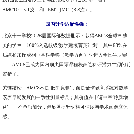
AMC10（5.1次）和UKMT JMC（3.8次）。
国内升学适配性强：
北京十一学校2026届国际部数据显示：获得AMC8全球卓越
奖的学生，100%入选校级‘数学建模菁英计划’，其中83%在
后续参加丘成桐中学科学奖（数学方向）时进入全国半决赛
——AMC8已成为国内顶尖国际课程校筛选科研潜力生源的前
置筛子。
关键结论：AMC8不是‘低阶竞赛’，而是全球教育系统对数学
素养早期发展的一致性测量标尺；其价值在申请中呈‘静默增
益’——不单独加分，但显著提升材料可信度与学术画像立体
感。