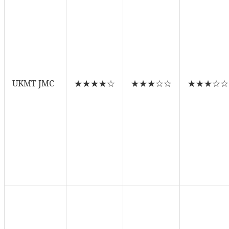
UKMT JMC
★★★★☆
★★★☆☆
★★★☆☆