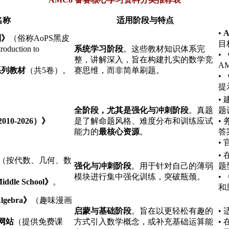
名称
适用阶段与特点
•
系列》
（俗称AoPS黑皮
目
duction to
系统学习阶段
。这些教材知识体系完
•
《
整，讲解深入，旨在构建扎实的数学竞
A
n》系列教材
（共5卷）。
赛思维，而非简单刷题。
•
《
提
•
全阶段，尤其是强化与冲刺阶段
。真题
题
0-2026）》
是了解命题风格、难度分布和训练应试
•
能力的
最核心资源
。
答
•
•
（按代数、几何、数
强化与冲刺阶段
。用于针对自己的薄弱
题
模块进行集中强化训练，突破瓶颈。
• 
Middle School》
。
和
Algebra》
（趣味漫画
启蒙与基础阶段
。旨在以更轻松有趣的
•
习网站
（提供免费课
方式引入数学概念，或补充基础运算能
•