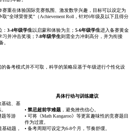
参赛重在体验国际竞赛氛围、激发数学兴趣，目标可以设定为
“全球荣誉奖”（Achievement Roll，针对6年级及以下且得分
位：
3-4年级学生
以启蒙和体验为主；
5-6年级学生
进入备赛黄金
学习并冲击奖项；
7-8年级学生
则需全力冲刺高分，并为衔接
准备。
切的备考模式并不可取，科学的策略应基于年级进行个性化设
具体行动与训练建议
数基础、基
练。
•
禁忌超前学难题
，避免挫伤信心。
谜题等游
• 可将《Math Kangaroo》等更富趣味性的竞赛题目
作为过渡。
0道基础题，
• 备考周期可设定为6-8个月，节奏舒缓。