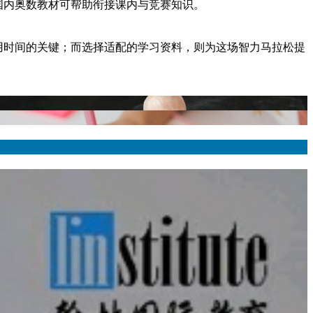
 国内奥数教材可帮助衔接课内与竞赛知识。
利用时间的关键；而选择适配的学习资料，则为这场智力马拉松提