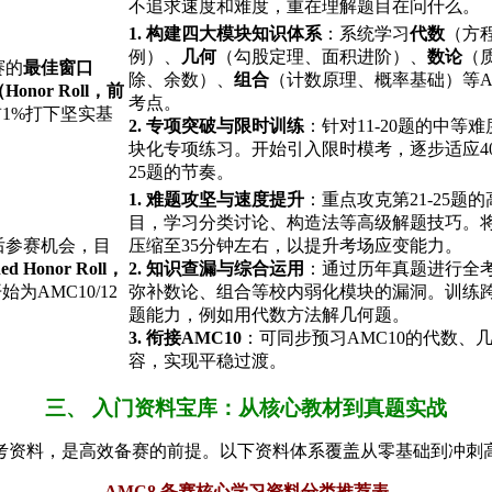
不追求速度和难度，重在理解题目在问什么。
1. 构建四大模块知识体系
：系统学习
代数
（方
例）、
几何
（勾股定理、面积进阶）、
数论
（
赛的
最佳窗口
除、余数）、
组合
（计数原理、概率基础）等A
nor Roll，前
考点。
1%打下坚实基
2. 专项突破与限时训练
：针对11-20题的中等
块化专项练习。开始引入限时模考，逐步适应4
25题的节奏。
1. 难题攻坚与速度提升
：重点攻克第21-25题
目，学习分类讨论、构造法等高级解题技巧。
后参赛机会，目
压缩至35分钟左右，以提升考场应变能力。
d Honor Roll，
2. 知识查漏与综合运用
：通过历年真题进行全
为AMC10/12
弥补数论、组合等校内弱化模块的漏洞。训练
题能力，例如用代数方法解几何题。
3. 衔接AMC10
：可同步预习AMC10的代数、
容，实现平稳过渡。
三、 入门资料宝库：从核心教材到真题实战
考资料，是高效备赛的前提。以下资料体系覆盖从零基础到冲刺
AMC8 备赛核心学习资料分类推荐表