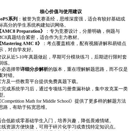
核心价值与使用建议
AoPS系列
：被誉为竞赛圣经，思维深度强，适合有较好基础或
标高分的学生系统构建知识网络。
AMC8 Preparation》
：专为竞赛设计，分册明确，例题与
MC8真题结合紧密，适合作为主力教材。
Mastering AMC 8》
：考点覆盖精准，配有视频讲解和易错点
示，对自学友好。
 建议从近5-10年真题做起，早期可分模块练习，后期进行限时套
训练。
 务必选择带
详细分步解析
的版本，重在理解解题思路，而不仅是
案对错。
 官方及一些教育平台提供免费真题下载。
 在完成系统学习后，通过专项练习册查漏补缺，集中攻克某一类
型。
《Competition Math for Middle School》提供了更多样的解题方法
思路，有助于拓宽思维。
 适合低龄或零基础学生入门，培养兴趣，降低畏难情绪。
 在线资源方便快捷，可用于碎片化学习或查找特定知识点。