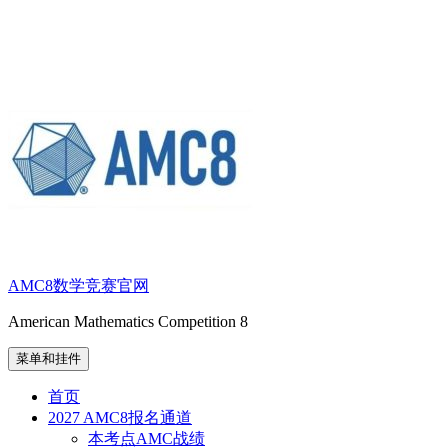
跳
至
内
容
AMC8数学竞赛官网
American Mathematics Competition 8
菜单和挂件
首页
2027 AMC8报名通道
本考点AMC战绩