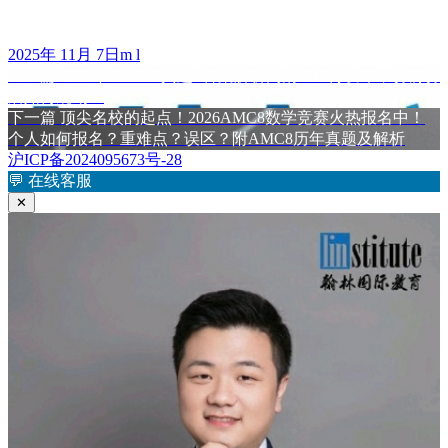
发
作
2025年 11月 7日
m l
布
上
者
上一篇
2025年AMC12真题+答案解析高清PDF待发布，赛前赛
文
于
篇
后如何规划？
章
文
下
下一篇
顶尖名校的起点！2026AMC8数学竞赛火热报名中！
章：
篇
个人如何报名？重难点？误区？附AMC8历年真题及解析
导
文
沪ICP备2024095673号-28
航
章：
💬
在线客服
✕