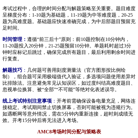
考试过程中，合理的时间分配与解题策略至关重要。题目难度
呈梯度分布：1-10题为基础题，11-19题为中等难度题，20-25
题为高难度题。基础题应快速准确完成，为中后部题目预留充
足时间。
时间管理：
遵循“前三后十”原则：前10题控制在10分钟内，
11-20题投入20分钟，21-25题预留10分钟。单题耗时超过3分
钟时应标记后跳过，确保完成所有题目，最后利用剩余时间进
行复查。
解题技巧
：
几何题可善用刻度测量法（官方图形按比例绘
制），组合题可采用极端值代入验证，多选项问题使用差异对
比排除法。注意避免常见认知误区，如过度纠结高难度题目、
忽视单位换算、被“全部”“不可能”等绝对化表述误导。
线上考试特别注意事项
：
开考前需确保设备电量充足，网络连
接稳定。考试期间禁止切换屏幕，否则可能被视为违规行为。
如遇断网等意外情况，需在5分钟内重新连接，超时则成绩无
效。开考15分钟后将无法进入考场。
AMC8考场时间分配与策略表