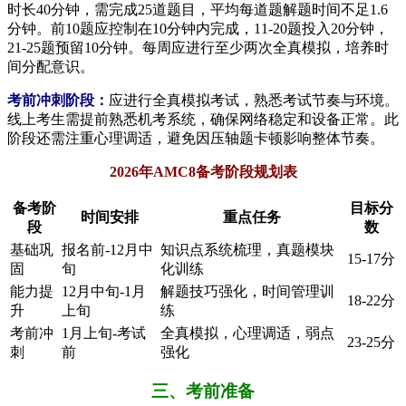
时长40分钟，需完成25道题目，平均每道题解题时间不足1.6
分钟。前10题应控制在10分钟内完成，11-20题投入20分钟，
21-25题预留10分钟。每周应进行至少两次全真模拟，培养时
间分配意识。
考前冲刺阶段：
应进行全真模拟考试，熟悉考试节奏与环境。
线上考生需提前熟悉机考系统，确保网络稳定和设备正常。此
阶段还需注重心理调适，避免因压轴题卡顿影响整体节奏。
2026年AMC8备考阶段规划表
备考阶
目标分
时间安排
重点任务
段
数
基础巩
报名前-12月中
知识点系统梳理，真题模块
15-17分
固
旬
化训练
能力提
12月中旬-1月
解题技巧强化，时间管理训
18-22分
升
上旬
练
考前冲
1月上旬-考试
全真模拟，心理调适，弱点
23-25分
刺
前
强化
三、考前准备