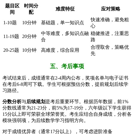
题目区
时间分
难度特征
应对策略
间
配
快速准确，避免粗
1-10题
10分钟
基础题，单一知识点
心
中等难度，多知识点融
稳健推进，注重思
11-19题
20分钟
合
路
合理取舍，策略优
20-25题
10分钟
高难度，综合应用
先
五、考后事项
考试结束后，成绩通常在2-4周内公布，奖项名单与电子证书
在考后6-8周可下载。学生可根据预估分数，提前规划后续学
习路径。
分数分析
与
后续规划
是考后重要环节。根据历年数据，前1%
分数线通常为21-23分，前5%为17-19分，六年级以下学生获得
15分以上即可荣获全球荣誉奖。考生应结合自身成绩，分析各
模块强弱项，为后续数学学习指明方向。
对于成绩优异者（通常17分以上），可考虑进阶准备