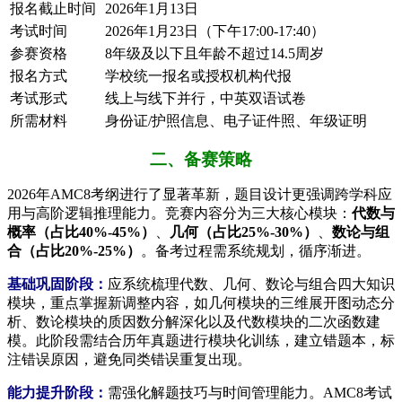
报名截止时间
2026年1月13日
考试时间
2026年1月23日（下午17:00-17:40）
参赛资格
8年级及以下且年龄不超过14.5周岁
报名方式
学校统一报名或授权机构代报
考试形式
线上与线下并行，中英双语试卷
所需材料
身份证/护照信息、电子证件照、年级证明
二、备赛策略
2026年AMC8考纲进行了显著革新，题目设计更强调跨学科应
用与高阶逻辑推理能力。竞赛内容分为三大核心模块：
代数与
概率（占比40%-45%）
、
几何（占比25%-30%）
、
数论与组
合（占比20%-25%）
。备考过程需系统规划，循序渐进。
基础巩固阶段：
应系统梳理代数、几何、数论与组合四大知识
模块，重点掌握新调整内容，如几何模块的三维展开图动态分
析、数论模块的质因数分解深化以及代数模块的二次函数建
模。此阶段需结合历年真题进行模块化训练，建立错题本，标
注错误原因，避免同类错误重复出现。
能力提升阶段：
需强化解题技巧与时间管理能力。AMC8考试