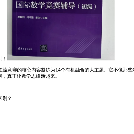
则！
等主流竞赛的核心内容凝练为14个有机融合的大主题。它不像那
解，真正让数学思维
活
起来。
区别？