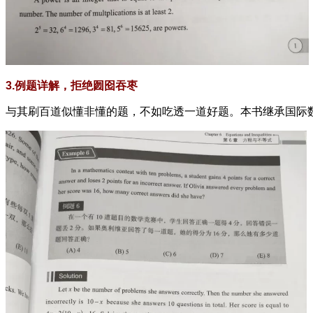
3.例题详解，拒绝囫囵吞枣
与其刷百道似懂非懂的题，不如吃透一道好题。本书继承国际数学